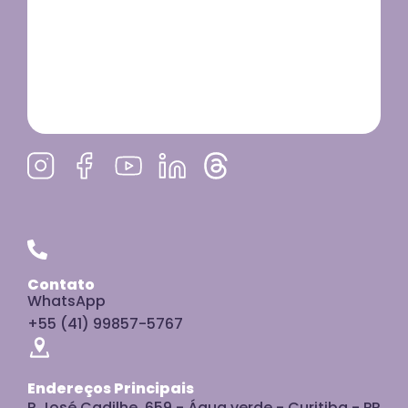
Contato
WhatsApp
+55 (41) 99857-5767
Endereços Principais
R José Cadilhe, 659 - Água verde - Curitiba - PR