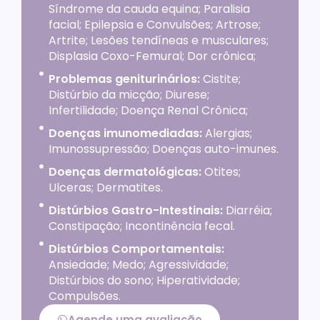
Síndrome da cauda equina; Paralisia
facial; Epilepsia e Convulsões; Artrose;
Artrite; Lesões tendíneas e musculares;
Displasia Coxo-Femural; Dor crônica;
Problemas geniturinários:
Cistite;
Distúrbio da micção; Diurese;
Infertilidade; Doença Renal Crônica;
Doenças imunomediadas:
Alergias;
Imunossupressão; Doenças auto-imunes.
Doenças dermatológicas:
Otites;
Ulceras; Dermatites.
Distúrbios Gastro-Intestinais:
Diarréia;
Constipação; Incontinência fecal.
Distúrbios Comportamentais:
Ansiedade; Medo; Agressividade;
Distúrbios do sono; Hiperatividade;
Compulsões.
Agende uma avaliação