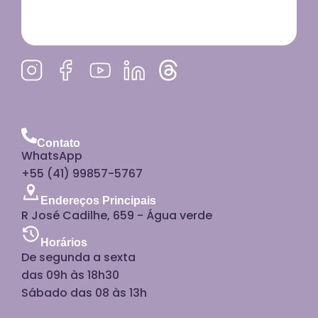
Contato
WhatsApp
+55 (41) 99857-5767
Endereços Principais
R José Cadilhe, 659 - Água verde
Horários
De segunda a sexta
das 09h às 18h30
Sábado das 08 às 13h