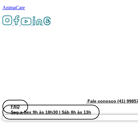
AnimaCare
Fale conosco (41) 9985
FAQ
Seg a Sex 9h às 18h30 | Sáb 8h às 13h