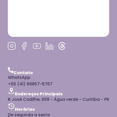
Contato
WhatsApp
+55 (41) 99857-5767
Endereços Principais
R José Cadilhe, 659 - Água verde - Curitiba - PR
Horários
De segunda a sexta