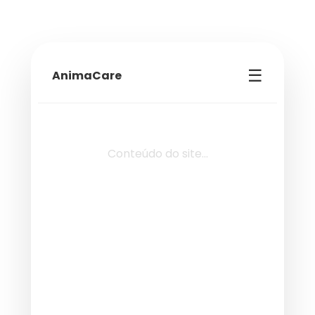
☰
AnimaCare
Conteúdo do site...