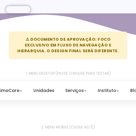
⚠️ DOCUMENTO DE APROVAÇÃO: FOCO
EXCLUSIVO EM FLUXO DE NAVEGAÇÃO E
HIERARQUIA. O DESIGN FINAL SERÁ DIFERENTE.
1. MENU DESKTOP (PASSE O MOUSE PARA TESTAR)
nimaCare
Unidades
Serviços
Instituto
Bl
▼
▼
▼
2. MENU MOBILE (CLIQUE NO ☰)