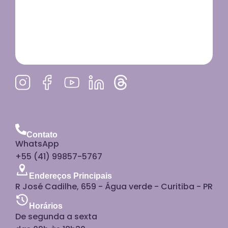
Contato
WhatsApp
+55 (41) 99857-5767
Endereços Principais
R José Cadilhe, 659 - Água verde - Curitiba - PR
Horários
De segunda a sexta